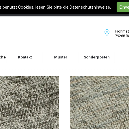
e benutzt Cookies, lesen Sie bitte die
Datenschutzhinweise
.
Einv
Frohmatt
79268 B
che
Kontakt
Muster
Sonderposten