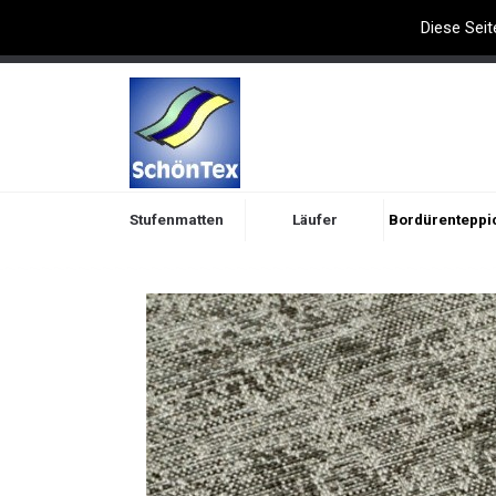
Diese Seit
Willkommen bei Schöntex
Stufenmatten
Läufer
Bordürenteppi