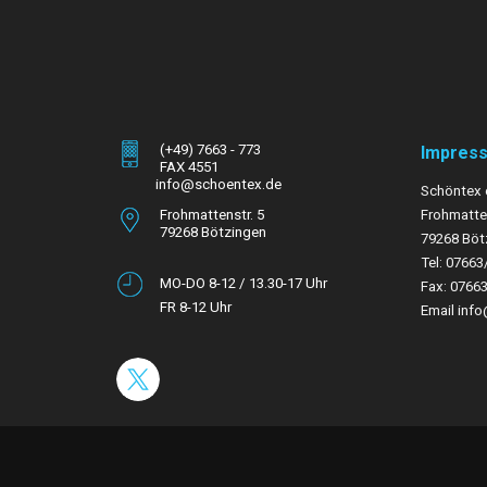
(+49) 7663 - 773
Impres
FAX 4551
info@schoentex.de
Schöntex 
Frohmattenstr. 5
Frohmatten
79268 Bötzingen
79268 Böt
Tel: 07663
MO-DO 8-12 / 13.30-17 Uhr
Fax: 0766
FR 8-12 Uhr
Email inf