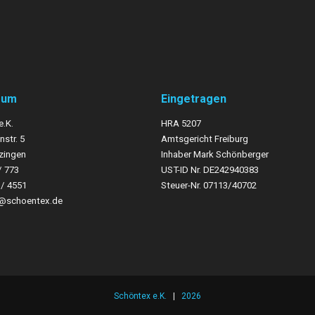
sum
Eingetragen
e.K.
HRA 5207
str. 5
Amtsgericht Freiburg
zingen
Inhaber Mark Schönberger
/ 773
UST-
ID Nr. DE242940383
3/ 4551
Steuer-
Nr. 07113/40702
o@schoentex.de
Schöntex e.K.
|
2026