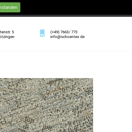
erstanden
enstr. 5
(+49) 7663/ 773
ötzingen
info@schoentex.de