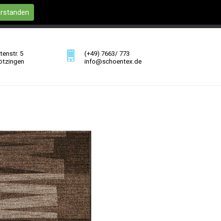
erstanden
enstr. 5
(+49) 7663/ 773
ötzingen
info@schoentex.de