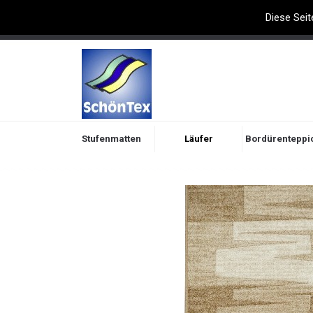
Diese Seit
Willkommen bei Schöntex
Stufenmatten
Läufer
Bordürenteppi