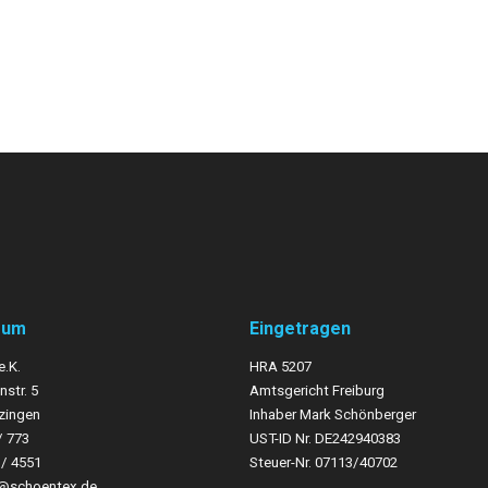
sum
Eingetragen
e.K.
HRA 5207
str. 5
Amtsgericht Freiburg
zingen
Inhaber Mark Schönberger
/ 773
UST-
ID Nr. DE242940383
3/ 4551
Steuer-
Nr. 07113/40702
o@schoentex.de