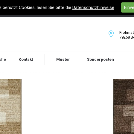
e benutzt Cookies, lesen Sie bitte die
Datenschutzhinweise
.
Einv
Frohmatt
79268 B
che
Kontakt
Muster
Sonderposten