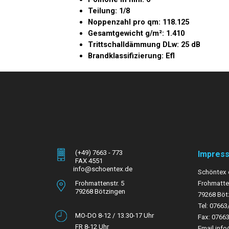
Teilung: 1/8
Noppenzahl pro qm: 118.125
Gesamtgewicht g/m²: 1.410
Trittschalldämmung DLw: 25 dB
Brandklassifizierung: Efl
(+49) 7663 - 773
Impres
FAX 4551
info@schoentex.de
Schöntex 
Frohmattenstr. 5
Frohmatten
79268 Bötzingen
79268 Böt
Tel: 07663
MO-DO 8-12 / 13.30-17 Uhr
Fax: 0766
FR 8-12 Uhr
Email inf