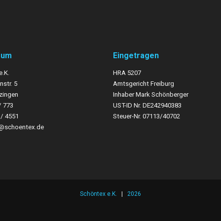
sum
Eingetragen
e.K.
HRA 5207
str. 5
Amtsgericht Freiburg
zingen
Inhaber Mark Schönberger
/ 773
UST-
ID Nr. DE242940383
3/ 4551
Steuer-
Nr. 07113/40702
o@schoentex.de
Schöntex e.K.
|
2026