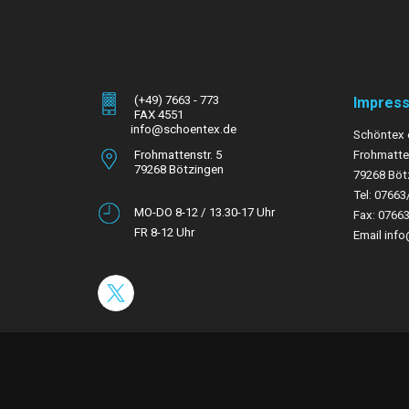
(+49) 7663 - 773
Impres
FAX 4551
info@schoentex.de
Schöntex 
Frohmattenstr. 5
Frohmatten
79268 Bötzingen
79268 Böt
Tel: 07663
MO-DO 8-12 / 13.30-17 Uhr
Fax: 0766
FR 8-12 Uhr
Email inf