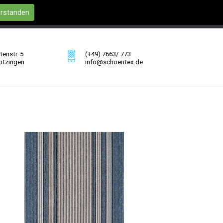
erstanden
enstr. 5
(+49) 7663/ 773
ötzingen
info@schoentex.de