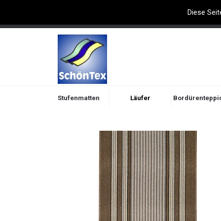
Diese Seit
Willkommen bei Schöntex
Stufenmatten
Läufer
Bordürenteppi